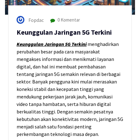
Fopdac
0 Komentar
Keunggulan Jaringan 5G Terkini
Keunggulan Jaringan 5G Terkini
menghadirkan
perubahan besar pada cara masyarakat
mengakses informasi dan menikmati layanan
digital, dan hal ini membuat pembahasan
tentang jaringan 5G semakin relevan di berbagai
sektor. Banyak pengguna kini mulai merasakan
koneksi stabil dan kecepatan tinggi yang
mendukung pekerjaan jarak jauh, komunikasi
video tanpa hambatan, serta hiburan digital
berkualitas tinggi. Dengan semakin pesatnya
kebutuhan akan konektivitas modern, jaringan 5G
menjadi salah satu fondasi penting
perkembangan teknologi masa depan.