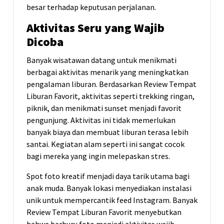
besar terhadap keputusan perjalanan.
Aktivitas Seru yang Wajib
Dicoba
Banyak wisatawan datang untuk menikmati
berbagai aktivitas menarik yang meningkatkan
pengalaman liburan. Berdasarkan Review Tempat
Liburan Favorit, aktivitas seperti trekking ringan,
piknik, dan menikmati sunset menjadi favorit
pengunjung. Aktivitas ini tidak memerlukan
banyak biaya dan membuat liburan terasa lebih
santai. Kegiatan alam seperti ini sangat cocok
bagi mereka yang ingin melepaskan stres.
Spot foto kreatif menjadi daya tarik utama bagi
anak muda. Banyak lokasi menyediakan instalasi
unik untuk mempercantik feed Instagram. Banyak
Review Tempat Liburan Favorit menyebutkan
bahwa berburu foto menjadi aktivitas wajib.