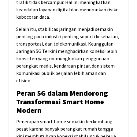
trafik tidak bercampur. Hal ini meningkatkan
keandalan layanan digital dan menurunkan risiko
kebocoran data.
Selain itu, stabilitas jaringan menjadi semakin
penting pada industri penting seperti kesehatan,
transportasi, dan telekomunikasi. Keunggulan
Jaringan 5G Terkini menghadirkan koneksi lebih
konsisten yang memungkinkan penggunaan
perangkat medis, kendaraan pintar, dan sistem
komunikasi publik berjalan lebih aman dan
efisien.
Peran 5G dalam Mendorong
Transformasi Smart Home
Modern
Penerapan smart home semakin berkembang
pesat karena banyak perangkat rumah tangga
kini membutuhkan koneksi stabil untuk bekerja