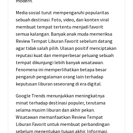
modern.
Media sosial turut mempengaruhi popularitas
sebuah destinasi. Foto, video, dan konten viral
membuat tempat tertentu menjadi favorit
semua kalangan. Banyak anak muda memeriksa
Review Tempat Liburan Favorit sebelum datang
agar tidak salah pilih. Ulasan positif menciptakan
reputasi kuat dan memperbesar peluang sebuah
tempat dikunjungi lebih banyak wisatawan.
Fenomena ini memperlihatkan betapa besar
pengaruh pengalaman orang lain terhadap
keputusan liburan seseorang di era digital.
Google Trends menunjukkan meningkatnya
minat terhadap destinasi populer, terutama
selama musim liburan dan akhir pekan.
Wisatawan memanfaatkan Review Tempat
Liburan Favorit untuk membuat perbandingan
sebelum menentukan tujuan akhir. Informasi