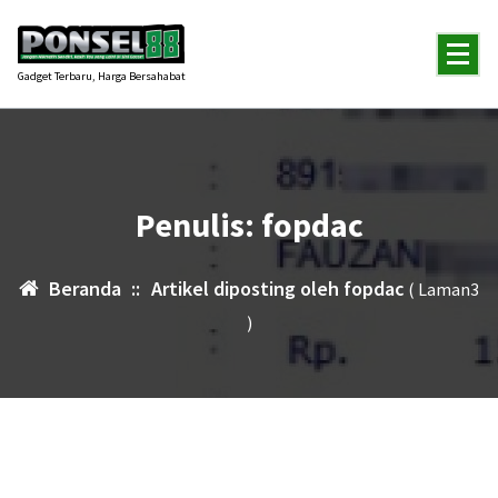
Lewati
ke
konten
Gadget Terbaru, Harga Bersahabat
Penulis: fopdac
Beranda
::
Artikel diposting oleh fopdac
( Laman3
)