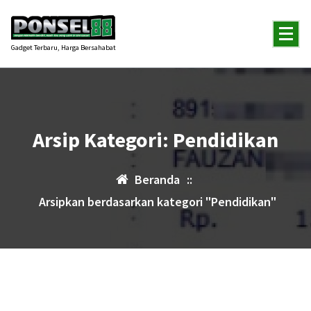
Lewati
ke
konten
Gadget Terbaru, Harga Bersahabat
Arsip Kategori: Pendidikan
Beranda
::
Arsipkan berdasarkan kategori "Pendidikan"