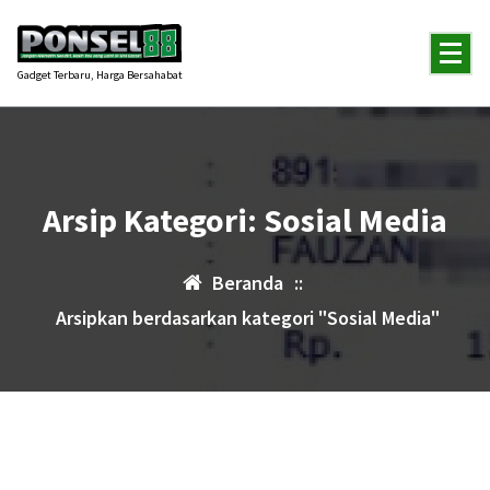
Lewati
ke
konten
Gadget Terbaru, Harga Bersahabat
Arsip Kategori: Sosial Media
Beranda
::
Arsipkan berdasarkan kategori "Sosial Media"