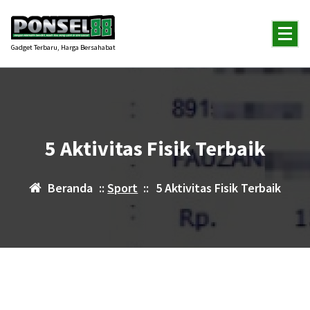
Lewati
ke
konten
Gadget Terbaru, Harga Bersahabat
5 Aktivitas Fisik Terbaik
Beranda
::
Sport
::
5 Aktivitas Fisik Terbaik