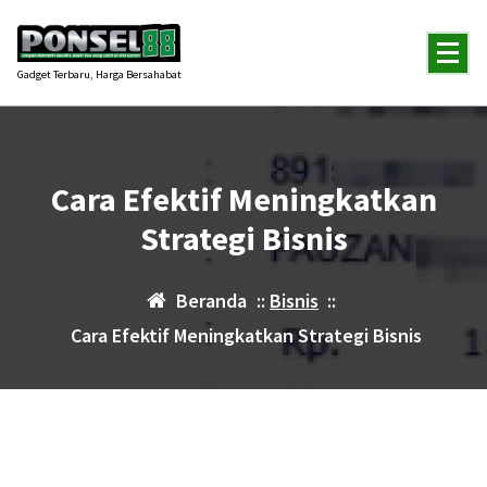
Lewati
ke
konten
Gadget Terbaru, Harga Bersahabat
Cara Efektif Meningkatkan
Strategi Bisnis
Beranda
::
Bisnis
::
Cara Efektif Meningkatkan Strategi Bisnis