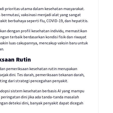
di prioritas utama dalam kesehatan masyarakat.
s bermutasi, vaksinasi menjadi alat yang sangat
akit berbahaya seperti flu, COVID-19, dan hepatitis.
aikan dengan profil kesehatan individu, memastikan
an terbaik berdasarkan kondisi fisik dan riwayat
akin luas cakupannya, mencakup vaksin baru untuk
an.
ksaan Rutin
 dan pemeriksaan kesehatan rutin merupakan
ejak dini. Tes darah, pemeriksaan tekanan darah,
ting dari strategi pencegahan penyakit.
adopsi sistem kesehatan berbasis AI yang mampu
peringatan dini jika ada tanda-tanda masalah
ngan deteksi dini, banyak penyakit dapat dicegah