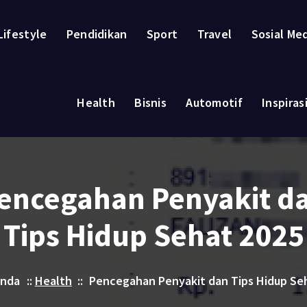
Lifestyle
Pendidikan
Sport
Travel
Sosial Me
Health
Bisnis
Automotif
Inspiras
encegahan Penyakit d
Tips Hidup Sehat 2025
anda
::
Health
::
Pencegahan Penyakit dan Tips Hidup Se