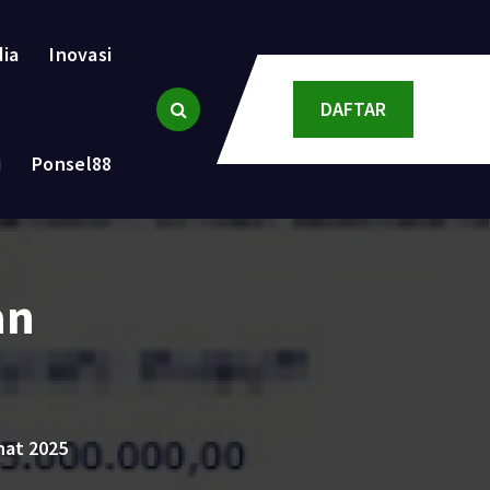
dia
Inovasi
DAFTAR
i
Ponsel88
an
hat 2025