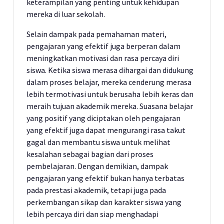
keterampilan yang penting untuk kehidupan
mereka di luar sekolah.
Selain dampak pada pemahaman materi,
pengajaran yang efektif juga berperan dalam
meningkatkan motivasi dan rasa percaya diri
siswa. Ketika siswa merasa dihargai dan didukung
dalam proses belajar, mereka cenderung merasa
lebih termotivasi untuk berusaha lebih keras dan
meraih tujuan akademik mereka. Suasana belajar
yang positif yang diciptakan oleh pengajaran
yang efektif juga dapat mengurangi rasa takut
gagal dan membantu siswa untuk melihat
kesalahan sebagai bagian dari proses
pembelajaran. Dengan demikian, dampak
pengajaran yang efektif bukan hanya terbatas
pada prestasi akademik, tetapi juga pada
perkembangan sikap dan karakter siswa yang
lebih percaya diri dan siap menghadapi