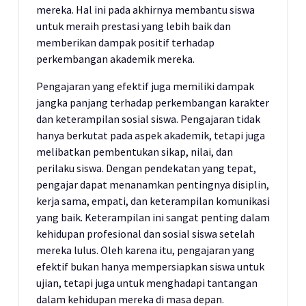
mereka. Hal ini pada akhirnya membantu siswa
untuk meraih prestasi yang lebih baik dan
memberikan dampak positif terhadap
perkembangan akademik mereka.
Pengajaran yang efektif juga memiliki dampak
jangka panjang terhadap perkembangan karakter
dan keterampilan sosial siswa. Pengajaran tidak
hanya berkutat pada aspek akademik, tetapi juga
melibatkan pembentukan sikap, nilai, dan
perilaku siswa. Dengan pendekatan yang tepat,
pengajar dapat menanamkan pentingnya disiplin,
kerja sama, empati, dan keterampilan komunikasi
yang baik. Keterampilan ini sangat penting dalam
kehidupan profesional dan sosial siswa setelah
mereka lulus. Oleh karena itu, pengajaran yang
efektif bukan hanya mempersiapkan siswa untuk
ujian, tetapi juga untuk menghadapi tantangan
dalam kehidupan mereka di masa depan.