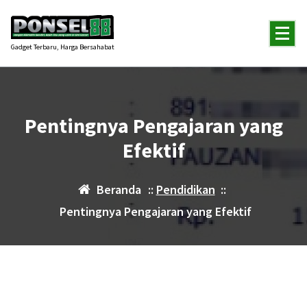
Lewati
ke
konten
Gadget Terbaru, Harga Bersahabat
Pentingnya Pengajaran yang
Efektif
Beranda
::
Pendidikan
::
Pentingnya Pengajaran yang Efektif