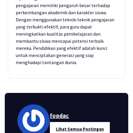
pengajaran memiliki pengaruh besar terhadap
perkembangan akademik dan karakter siswa.
Dengan menggunakan teknik-teknik pengajaran
yang terbukti efektif, para guru dapat
meningkatkan kualitas pembelajaran dan
membantu siswa mencapai potensi terbaik
mereka. Pendidikan yang efektif adalah kunci
untuk menciptakan generasi yang siap
menghadapi tantangan dunia.
fopdac
Lihat Semua Postingan