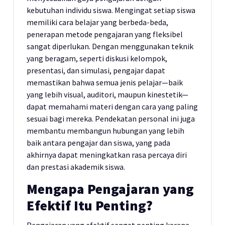
kebutuhan individu siswa. Mengingat setiap siswa
memiliki cara belajar yang berbeda-beda,
penerapan metode pengajaran yang fleksibel
sangat diperlukan. Dengan menggunakan teknik
yang beragam, seperti diskusi kelompok,
presentasi, dan simulasi, pengajar dapat
memastikan bahwa semua jenis pelajar—baik
yang lebih visual, auditori, maupun kinestetik—
dapat memahami materi dengan cara yang paling
sesuai bagi mereka. Pendekatan personal ini juga
membantu membangun hubungan yang lebih
baik antara pengajar dan siswa, yang pada
akhirnya dapat meningkatkan rasa percaya diri
dan prestasi akademik siswa.
Mengapa Pengajaran yang
Efektif Itu Penting?
Pengajaran yang efektif sangat penting karena