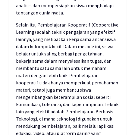
analitis dan mempersiapkan siswa menghadapi
tantangan dunia nyata.
Selain itu, Pembelajaran Kooperatif (Cooperative
Learning) adalah teknik pengajaran yang efektif
lainnya, yang melibatkan kerja sama antar siswa
dalam kelompok kecil. Dalam metode ini, siswa
belajar untuk saling berbagi pengetahuan,
bekerja sama dalam menyelesaikan tugas, dan
membantu satu sama lain untuk memahami
materi dengan lebih baik. Pembelajaran
kooperatif tidak hanya memperkuat pemahaman
materi, tetapi juga membantu siswa
mengembangkan keterampilan sosial seperti
komunikasi, toleransi, dan kepemimpinan. Teknik
lain yang efektif adalah Pembelajaran Berbasis
Teknologi, di mana teknologi digunakan untuk
mendukung pembelajaran, baik melalui aplikasi
edukasi, video, atau platform daring yang