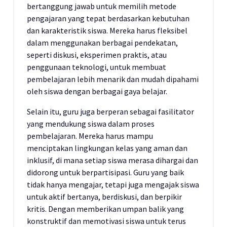
bertanggung jawab untuk memilih metode
pengajaran yang tepat berdasarkan kebutuhan
dan karakteristik siswa. Mereka harus fleksibel
dalam menggunakan berbagai pendekatan,
seperti diskusi, eksperimen praktis, atau
penggunaan teknologi, untuk membuat
pembelajaran lebih menarik dan mudah dipahami
oleh siswa dengan berbagai gaya belajar.
Selain itu, guru juga berperan sebagai fasilitator
yang mendukung siswa dalam proses
pembelajaran. Mereka harus mampu
menciptakan lingkungan kelas yang aman dan
inklusif, di mana setiap siswa merasa dihargai dan
didorong untuk berpartisipasi. Guru yang baik
tidak hanya mengajar, tetapi juga mengajak siswa
untuk aktif bertanya, berdiskusi, dan berpikir
kritis. Dengan memberikan umpan balik yang
konstruktif dan memotivasi siswa untuk terus