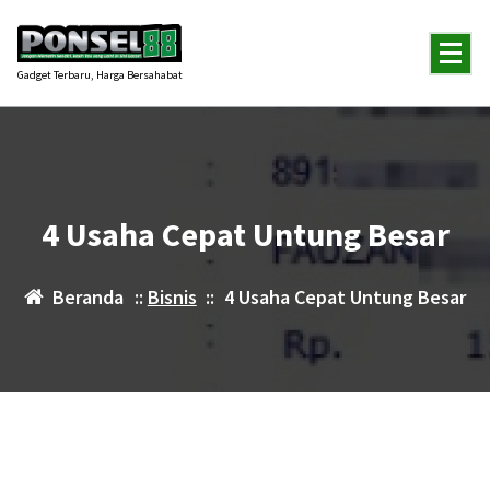
Lewati
ke
konten
Gadget Terbaru, Harga Bersahabat
4 Usaha Cepat Untung Besar
Beranda
::
Bisnis
::
4 Usaha Cepat Untung Besar