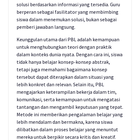
solusi berdasarkan informasi yang tersedia. Guru
berperan sebagai fasilitator yang membimbing
siswa dalam menemukan solusi, bukan sebagai
pemberi jawaban langsung.
Keunggulan utama dari PBL adalah kemampuan
untuk menghubungkan teori dengan praktik
dalam konteks dunia nyata. Dengan cara ini, siswa
tidak hanya belajar konsep-konsep abstrak,
tetapi juga memahami bagaimana konsep
tersebut dapat diterapkan dalam situasi yang
lebih konkret dan relevan. Selain itu, PBL
mengajarkan keterampilan bekerja dalam tim,
komunikasi, serta kemampuan untuk mengatasi
tantangan dan mengambil keputusan yang tepat.
Metode ini memberikan pengalaman belajar yang
lebih mendalam dan bermakna, karena siswa
dilibatkan dalam proses belajar yang menuntut
mereka untuk berpikir secara kritis dan kreatif.