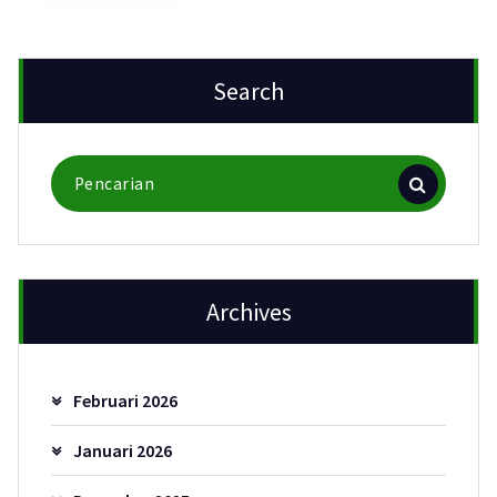
Search
Pencarian
untuk:
Archives
Februari 2026
Januari 2026