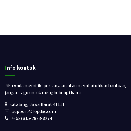
Info kontak
Jika Anda memiliki pertanyaan atau membutuhkan bantuan,
jangan ragu untuk menghubungi kami.
Citalang, Jawa Barat 41111
support@fopdac.com
+(62) 815-2873-8274