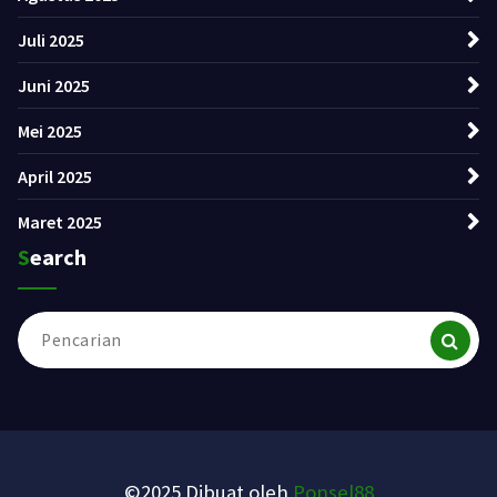
Juli 2025
Juni 2025
Mei 2025
April 2025
Maret 2025
Search
Pencarian
untuk:
©2025 Dibuat oleh
Ponsel88