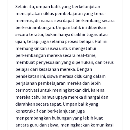
Selain itu, umpan balik yang berkelanjutan
menciptakan siklus pembelajaran yang terus-
menerus, di mana siswa dapat berkembang secara
berkesinambungan. Umpan balik ini diberikan
secara teratur, bukan hanya di akhir tugas atau
ujian, tetapi juga selama proses belajar. Hal ini
memungkinkan siswa untuk mengetahui
perkembangan mereka secara real-time,
membuat penyesuaian yang diperlukan, dan terus
belajar dari kesalahan mereka. Dengan
pendekatan ini, siswa merasa didukung dalam
perjalanan pembelajaran mereka dan lebih
termotivasi untuk meningkatkan diri, karena
mereka tahu bahwa upaya mereka dihargai dan
diarahkan secara tepat. Umpan balik yang
konstruktif dan berkelanjutan juga
mengembangkan hubungan yang lebih kuat
antara guru dan siswa, meningkatkan komunikasi