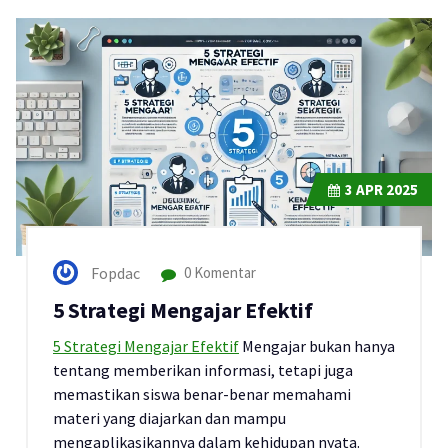
3
APR 2025
Fopdac
0 Komentar
5 Strategi Mengajar Efektif
5 Strategi Mengajar Efektif
Mengajar bukan hanya
tentang memberikan informasi, tetapi juga
memastikan siswa benar-benar memahami
materi yang diajarkan dan mampu
mengaplikasikannya dalam kehidupan nyata.