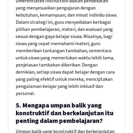
Differentiated Instruction adalah pendekatan
yang menyesuaikan pengajaran dengan
kebutuhan, kemampuan, dan minat individu siswa.
Dalam strategi ini, guru menyediakan berbagai
pilihan pembelajaran, materi, dan evaluasi yang
sesuai dengan gaya belajar siswa. Misalnya, bagi
siswa yang cepat memahami materi, guru
memberikan tantangan tambahan, sementara
untuk siswa yang memerlukan waktu lebih lama,
penjelasan tambahan diberikan. Dengan
demikian, setiap siswa dapat belajar dengan cara
yang paling efektif untuk mereka, menciptakan
pengalaman belajar yang lebih inklusif dan
personal.
5. Mengapa umpan balik yang
konstruktif dan berkelanjutan itu
penting dalam pembelajaran?
Umpan balik yang konstruktif dan berkelanjutan