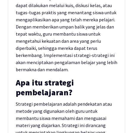
dapat dilakukan melalui kuis, diskusi kelas, atau
tugas-tugas praktis yang menantang siswa untuk
mengaplikasikan apa yang telah mereka pelajari.
Dengan memberikan umpan balik yang jelas dan
tepat waktu, guru membantu siswa untuk
mengetahui kekuatan dan area yang perlu
diperbaiki, sehingga mereka dapat terus
berkembang. Implementasi strategi-strategi ini
akan menciptakan pengalaman belajar yang lebih
bermakna dan mendalam.
Apa itu strategi
pembelajaran?
Strategi pembelajaran adalah pendekatan atau
metode yang digunakan oleh guru untuk
membantu siswa memahami dan menguasai
materi yang diajarkan. Strategi ini dirancang
untuk menciptakan lingkungan belajar yang