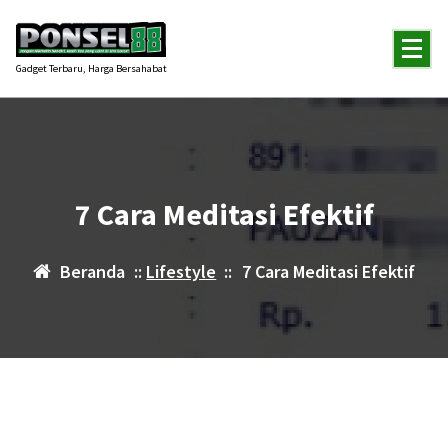
Lewati
ke
konten
Gadget Terbaru, Harga Bersahabat
7 Cara Meditasi Efektif
Beranda
::
Lifestyle
::
7 Cara Meditasi Efektif