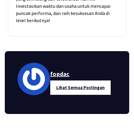
Investasikan waktu dan usaha untuk mencapai
puncak performa, dan raih kesuksesan Anda di
level berikutnya!
fopdac
Lihat Semua Postingan