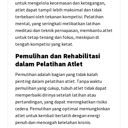
untuk mengelola kecemasan dan ketegangan,
atlet dapat tampil lebih maksimal dan tidak
terbebani oleh tekanan kompetisi. Pelatihan
mental, yang seringkali melibatkan latihan
meditasi dan teknik pernapasan, membantu atlet
untuk tetap tenang dan fokus, meskipun di
tengah kompetisi yang ketat.
Pemulihan dan Rehabilitasi
dalam Pelatihan Atlet
Pemulihan adalah bagian yang tidak kalah
penting dalam pelatihan atlet. Tanpa waktu
pemulihan yang cukup, tubuh atlet tidak dapat
memperbaiki dirinya setelah latihan atau
pertandingan, yang dapat meningkatkan risiko
cedera. Pemulihan yang optimal memungkinkan
atlet untuk kembali berlatih dengan energi
penuh dan mencegah kelelahan kronis.