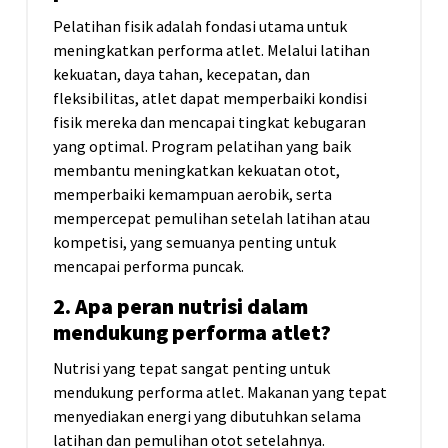
Pelatihan fisik adalah fondasi utama untuk
meningkatkan performa atlet. Melalui latihan
kekuatan, daya tahan, kecepatan, dan
fleksibilitas, atlet dapat memperbaiki kondisi
fisik mereka dan mencapai tingkat kebugaran
yang optimal. Program pelatihan yang baik
membantu meningkatkan kekuatan otot,
memperbaiki kemampuan aerobik, serta
mempercepat pemulihan setelah latihan atau
kompetisi, yang semuanya penting untuk
mencapai performa puncak.
2. Apa peran nutrisi dalam
mendukung performa atlet?
Nutrisi yang tepat sangat penting untuk
mendukung performa atlet. Makanan yang tepat
menyediakan energi yang dibutuhkan selama
latihan dan pemulihan otot setelahnya.