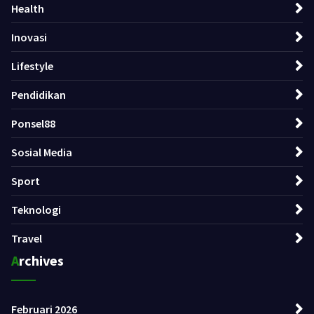
Health
Inovasi
Lifestyle
Pendidikan
Ponsel88
Sosial Media
Sport
Teknologi
Travel
Archives
Februari 2026