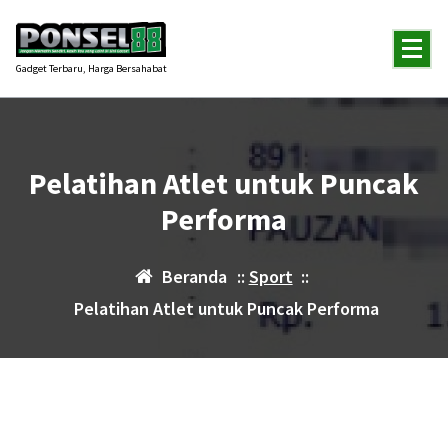
Lewati
ke
konten
Gadget Terbaru, Harga Bersahabat
Pelatihan Atlet untuk Puncak
Performa
Beranda
::
Sport
::
Pelatihan Atlet untuk Puncak Performa