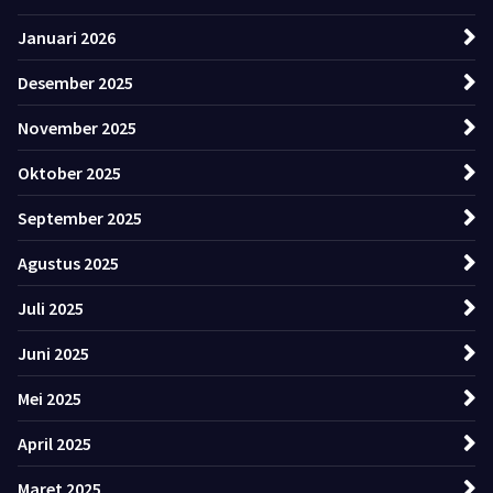
Januari 2026
Desember 2025
November 2025
Oktober 2025
September 2025
Agustus 2025
Juli 2025
Juni 2025
Mei 2025
April 2025
Maret 2025