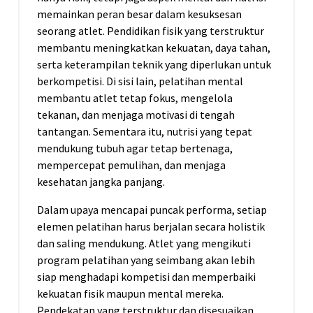
memainkan peran besar dalam kesuksesan
seorang atlet. Pendidikan fisik yang terstruktur
membantu meningkatkan kekuatan, daya tahan,
serta keterampilan teknik yang diperlukan untuk
berkompetisi. Di sisi lain, pelatihan mental
membantu atlet tetap fokus, mengelola
tekanan, dan menjaga motivasi di tengah
tantangan. Sementara itu, nutrisi yang tepat
mendukung tubuh agar tetap bertenaga,
mempercepat pemulihan, dan menjaga
kesehatan jangka panjang.
Dalam upaya mencapai puncak performa, setiap
elemen pelatihan harus berjalan secara holistik
dan saling mendukung. Atlet yang mengikuti
program pelatihan yang seimbang akan lebih
siap menghadapi kompetisi dan memperbaiki
kekuatan fisik maupun mental mereka.
Pendekatan yang terstruktur dan disesuaikan