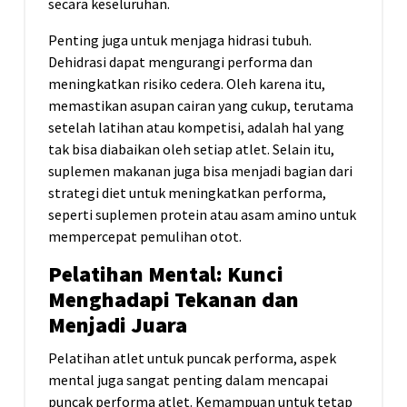
secara keseluruhan.
Penting juga untuk menjaga hidrasi tubuh.
Dehidrasi dapat mengurangi performa dan
meningkatkan risiko cedera. Oleh karena itu,
memastikan asupan cairan yang cukup, terutama
setelah latihan atau kompetisi, adalah hal yang
tak bisa diabaikan oleh setiap atlet. Selain itu,
suplemen makanan juga bisa menjadi bagian dari
strategi diet untuk meningkatkan performa,
seperti suplemen protein atau asam amino untuk
mempercepat pemulihan otot.
Pelatihan Mental: Kunci
Menghadapi Tekanan dan
Menjadi Juara
Pelatihan atlet untuk puncak performa, aspek
mental juga sangat penting dalam mencapai
puncak performa atlet. Kemampuan untuk tetap