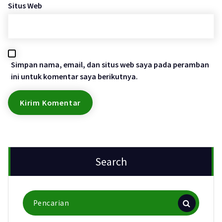
Situs Web
Simpan nama, email, dan situs web saya pada peramban
ini untuk komentar saya berikutnya.
Search
Pencarian
untuk: