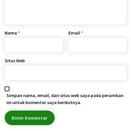
Nama
*
Email
*
Situs Web
Simpan nama, email, dan situs web saya pada peramban
ini untuk komentar saya berikutnya.