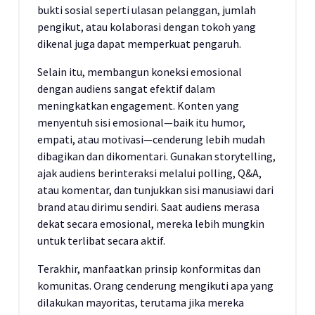
bukti sosial seperti ulasan pelanggan, jumlah
pengikut, atau kolaborasi dengan tokoh yang
dikenal juga dapat memperkuat pengaruh.
Selain itu, membangun koneksi emosional
dengan audiens sangat efektif dalam
meningkatkan engagement. Konten yang
menyentuh sisi emosional—baik itu humor,
empati, atau motivasi—cenderung lebih mudah
dibagikan dan dikomentari. Gunakan storytelling,
ajak audiens berinteraksi melalui polling, Q&A,
atau komentar, dan tunjukkan sisi manusiawi dari
brand atau dirimu sendiri. Saat audiens merasa
dekat secara emosional, mereka lebih mungkin
untuk terlibat secara aktif.
Terakhir, manfaatkan prinsip konformitas dan
komunitas. Orang cenderung mengikuti apa yang
dilakukan mayoritas, terutama jika mereka