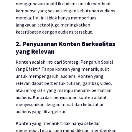
menggunakan analitik audiens untuk membuat
kampanye yang sesuai dengan kebutuhan audiens
mereka. Hal ini tidak hanya memperluas
jangkauan tetapi juga meningkatkan
keterlibatan dengan audiens tersebut.
2. Penyusunan Konten Berkualitas
yang Relevan
Konten adalah inti dari Strategi Pengaruh Sosial
Yang Efektif. Tanpa konten yang menarik, sulit
untuk mempengaruhi audiens. Konten yang
relevan dapat berbentuk tulisan, gambar, video,
atau infografis yang mampu menarik perhatian
audiens. Kunci dari penyusunan konten adalah
menyesuaikan dengan minat dan kebutuhan
audiens yang ditargetkan.
Konten yang menarik tidak hanya sekedar
menghibur, tetapi juga mendidik dan memberikan