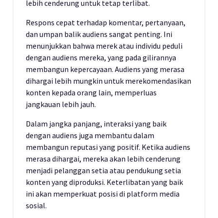
lebih cenderung untuk tetap terlibat.
Respons cepat terhadap komentar, pertanyaan,
dan umpan balik audiens sangat penting. Ini
menunjukkan bahwa merek atau individu peduli
dengan audiens mereka, yang pada gilirannya
membangun kepercayaan. Audiens yang merasa
dihargai lebih mungkin untuk merekomendasikan
konten kepada orang lain, memperluas
jangkauan lebih jauh.
Dalam jangka panjang, interaksi yang baik
dengan audiens juga membantu dalam
membangun reputasi yang positif. Ketika audiens
merasa dihargai, mereka akan lebih cenderung
menjadi pelanggan setia atau pendukung setia
konten yang diproduksi. Keterlibatan yang baik
ini akan memperkuat posisi di platform media
sosial.