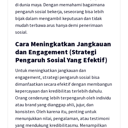
di dunia maya. Dengan memahami bagaimana
pengaruh sosial bekerja, seseorang bisa lebih
bijak dalam mengambil keputusan dan tidak
mudah terbawa arus hanya demi penerimaan
sosial.
Cara Meningkatkan Jangkauan
dan Engagement (Strategi
Pengaruh Sosial Yang Efektif)
Untuk meningkatkan jangkauan dan
engagement, strategi pengaruh sosial bisa
dimanfaatkan secara efektif dengan membangun
kepercayaan dan kredibilitas terlebih dahulu.
Orang cenderung lebih terpengaruh oleh individu
atau brand yang dianggap ahli, jujur, dan
konsisten. Oleh karena itu, penting untuk
menunjukkan nilai, pengalaman, atau testimoni
yang mendukung kredibilitasmu. Menampilkan