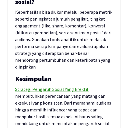
sosial?
Keberhasilan bisa diukur melalui beberapa metrik
seperti peningkatan jumlah pengikut, tingkat
engagement (like, share, komentar), konversi
(klik atau pembelian), serta sentimen positif dari
audiens. Gunakan tools analitik untuk melacak
performa setiap kampanye dan evaluasi apakah
strategi yang diterapkan benar-benar
mendorong pertumbuhan dan keterlibatan yang
diinginkan.
Kesimpulan
Strategi Pengaruh Sosial Yang Efektif
membutuhkan perencanaan yang matang dan
eksekusi yang konsisten. Dari memahami audiens
hingga memilih influencer yang tepat dan
mengukur hasil, semua aspek ini harus saling
mendukung untuk menciptakan pengaruh sosial