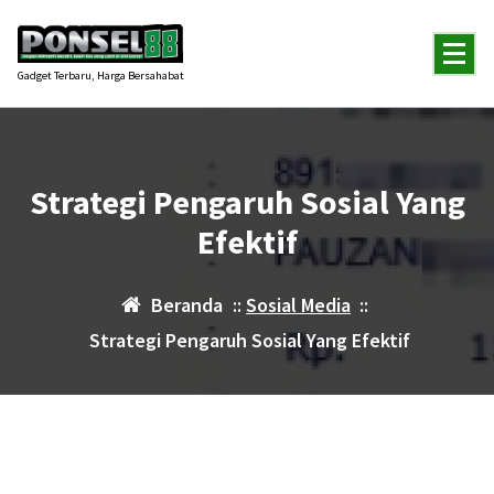
Lewati
ke
konten
Gadget Terbaru, Harga Bersahabat
Strategi Pengaruh Sosial Yang
Efektif
Beranda
::
Sosial Media
::
Strategi Pengaruh Sosial Yang Efektif