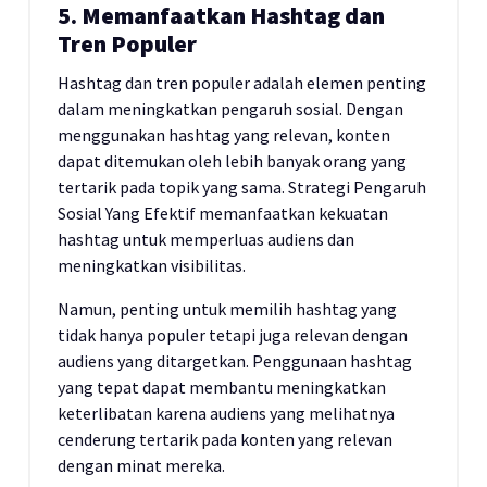
5. Memanfaatkan Hashtag dan
Tren Populer
Hashtag dan tren populer adalah elemen penting
dalam meningkatkan pengaruh sosial. Dengan
menggunakan hashtag yang relevan, konten
dapat ditemukan oleh lebih banyak orang yang
tertarik pada topik yang sama. Strategi Pengaruh
Sosial Yang Efektif memanfaatkan kekuatan
hashtag untuk memperluas audiens dan
meningkatkan visibilitas.
Namun, penting untuk memilih hashtag yang
tidak hanya populer tetapi juga relevan dengan
audiens yang ditargetkan. Penggunaan hashtag
yang tepat dapat membantu meningkatkan
keterlibatan karena audiens yang melihatnya
cenderung tertarik pada konten yang relevan
dengan minat mereka.