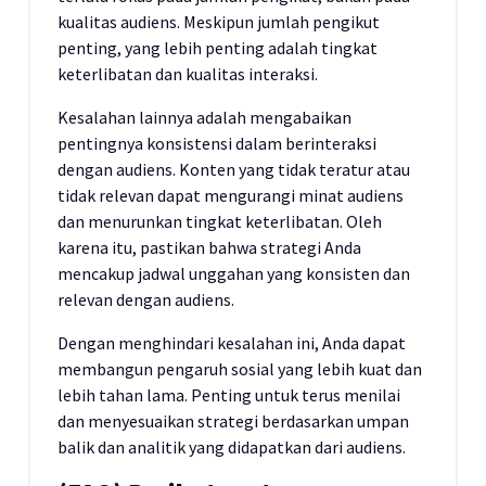
kualitas audiens. Meskipun jumlah pengikut
penting, yang lebih penting adalah tingkat
keterlibatan dan kualitas interaksi.
Kesalahan lainnya adalah mengabaikan
pentingnya konsistensi dalam berinteraksi
dengan audiens. Konten yang tidak teratur atau
tidak relevan dapat mengurangi minat audiens
dan menurunkan tingkat keterlibatan. Oleh
karena itu, pastikan bahwa strategi Anda
mencakup jadwal unggahan yang konsisten dan
relevan dengan audiens.
Dengan menghindari kesalahan ini, Anda dapat
membangun pengaruh sosial yang lebih kuat dan
lebih tahan lama. Penting untuk terus menilai
dan menyesuaikan strategi berdasarkan umpan
balik dan analitik yang didapatkan dari audiens.