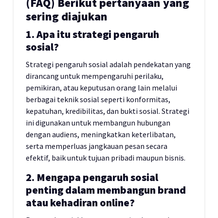
(FAQ) Berikut pertanyaan yang
sering diajukan
1. Apa itu strategi pengaruh
sosial?
Strategi pengaruh sosial adalah pendekatan yang
dirancang untuk mempengaruhi perilaku,
pemikiran, atau keputusan orang lain melalui
berbagai teknik sosial seperti konformitas,
kepatuhan, kredibilitas, dan bukti sosial. Strategi
ini digunakan untuk membangun hubungan
dengan audiens, meningkatkan keterlibatan,
serta memperluas jangkauan pesan secara
efektif, baik untuk tujuan pribadi maupun bisnis.
2. Mengapa pengaruh sosial
penting dalam membangun brand
atau kehadiran online?