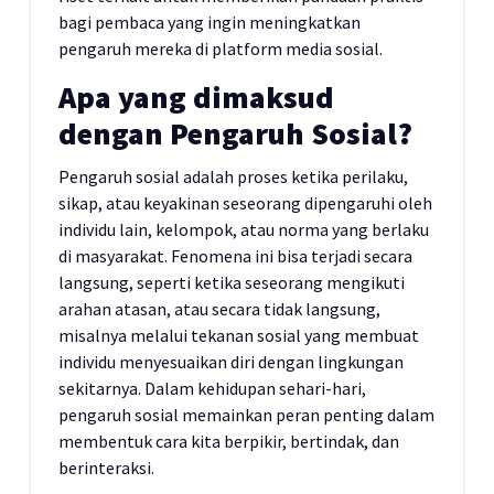
bagi pembaca yang ingin meningkatkan
pengaruh mereka di platform media sosial.
Apa yang dimaksud
dengan Pengaruh Sosial?
Pengaruh sosial adalah proses ketika perilaku,
sikap, atau keyakinan seseorang dipengaruhi oleh
individu lain, kelompok, atau norma yang berlaku
di masyarakat. Fenomena ini bisa terjadi secara
langsung, seperti ketika seseorang mengikuti
arahan atasan, atau secara tidak langsung,
misalnya melalui tekanan sosial yang membuat
individu menyesuaikan diri dengan lingkungan
sekitarnya. Dalam kehidupan sehari-hari,
pengaruh sosial memainkan peran penting dalam
membentuk cara kita berpikir, bertindak, dan
berinteraksi.