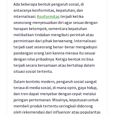
Ada beberapa bentuk pengaruh sosial, di
antaranya konformitas, kepatuhan, dan
internalisasi.
Konformitas
terjadi ketika
seseorang menyesuaikan diri agar sesuai dengan
harapan kelompok, sementara kepatuhan
melibatkan tindakan mengikuti perintah atau
permintaan dari pihak berwenang. Internalisasi
terjadi saat seseorang benar-benar mengadopsi
pandangan orang lain karena merasa itu sesuai
dengan nilai pribadinya. Ketiga bentuk ini bisa
terjadi secara bersamaan atau bertahap dalam
situasi sosial tertentu.
Dalam konteks modern, pengaruh sosial sangat
terasa di media sosial, di mana opini, gaya hidup,
dan tren dapat menyebar dengan cepat melalui
jaringan pertemanan. Misalnya, keputusan untuk
membeli produk tertentu seringkali didorong
oleh rekomendasi dari influencer atau popularitas