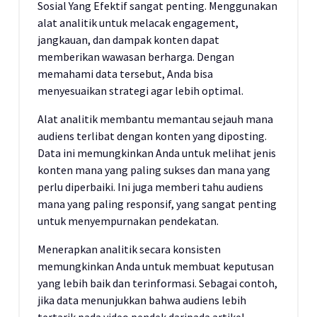
Sosial Yang Efektif sangat penting. Menggunakan
alat analitik untuk melacak engagement,
jangkauan, dan dampak konten dapat
memberikan wawasan berharga. Dengan
memahami data tersebut, Anda bisa
menyesuaikan strategi agar lebih optimal.
Alat analitik membantu memantau sejauh mana
audiens terlibat dengan konten yang diposting.
Data ini memungkinkan Anda untuk melihat jenis
konten mana yang paling sukses dan mana yang
perlu diperbaiki. Ini juga memberi tahu audiens
mana yang paling responsif, yang sangat penting
untuk menyempurnakan pendekatan.
Menerapkan analitik secara konsisten
memungkinkan Anda untuk membuat keputusan
yang lebih baik dan terinformasi. Sebagai contoh,
jika data menunjukkan bahwa audiens lebih
tertarik pada video pendek daripada artikel