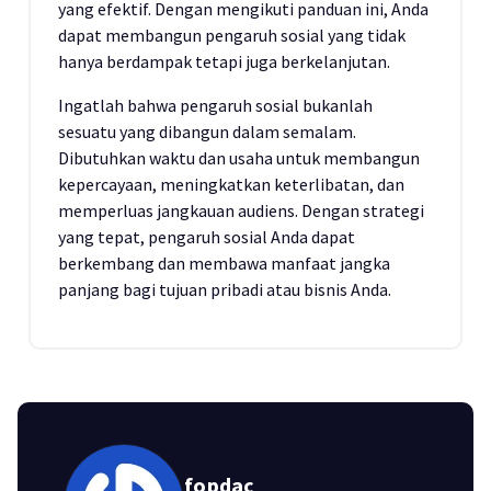
yang efektif. Dengan mengikuti panduan ini, Anda
dapat membangun pengaruh sosial yang tidak
hanya berdampak tetapi juga berkelanjutan.
Ingatlah bahwa pengaruh sosial bukanlah
sesuatu yang dibangun dalam semalam.
Dibutuhkan waktu dan usaha untuk membangun
kepercayaan, meningkatkan keterlibatan, dan
memperluas jangkauan audiens. Dengan strategi
yang tepat, pengaruh sosial Anda dapat
berkembang dan membawa manfaat jangka
panjang bagi tujuan pribadi atau bisnis Anda.
fopdac