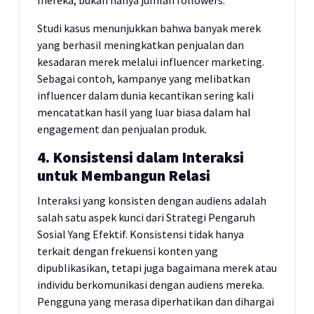
Studi kasus menunjukkan bahwa banyak merek
yang berhasil meningkatkan penjualan dan
kesadaran merek melalui influencer marketing.
Sebagai contoh, kampanye yang melibatkan
influencer dalam dunia kecantikan sering kali
mencatatkan hasil yang luar biasa dalam hal
engagement dan penjualan produk.
4. Konsistensi dalam Interaksi
untuk Membangun Relasi
Interaksi yang konsisten dengan audiens adalah
salah satu aspek kunci dari Strategi Pengaruh
Sosial Yang Efektif. Konsistensi tidak hanya
terkait dengan frekuensi konten yang
dipublikasikan, tetapi juga bagaimana merek atau
individu berkomunikasi dengan audiens mereka.
Pengguna yang merasa diperhatikan dan dihargai