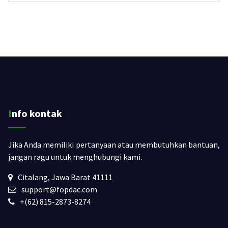
Info kontak
Jika Anda memiliki pertanyaan atau membutuhkan bantuan,
jangan ragu untuk menghubungi kami.
Citalang, Jawa Barat 41111
support@fopdac.com
+(62) 815-2873-8274