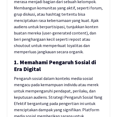
merasa menjadi bagian dari sebuah kelompok.
Membangun komunitas yang aktif, seperti forum,
grup diskusi, atau hashtag tertentu bisa
menciptakan rasa kebersamaan yang kuat. Ajak
audiens untuk berpartisipasi, tunjukkan konten
buatan mereka (user-generated content), dan
beri penghargaan kecil seperti repost atau
shoutout untuk memperkuat loyalitas dan
memperluas jangkauan secara organik.
1. Memahami Pengaruh Sosial di
Era Digital
Pengaruh sosial dalam konteks media sosial
mengacu pada kemampuan individu atau merek
untuk mempengaruhi pendapat, perilaku, dan
keputusan audiens. Strategi Pengaruh Sosial Yang
Efektif bergantung pada pengertian ini untuk
menciptakan dampak yang signifikan. Platform
media sosial memberikan sarana untuk