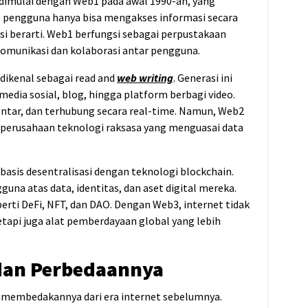
dimulai dengan Web1 pada awal 1990-an, yang
ni, pengguna hanya bisa mengakses informasi secara
ksi berarti. Web1 berfungsi sebagai perpustakaan
komunikasi dan kolaborasi antar pengguna.
dikenal sebagai
read and
web writing
. Generasi ini
media sosial, blog, hingga platform berbagi video.
tar, dan terhubung secara real-time. Namun, Web2
 perusahaan teknologi raksasa yang menguasai data
basis desentralisasi dengan teknologi blockchain.
una atas data, identitas, dan aset digital mereka.
perti DeFi, NFT, dan DAO. Dengan Web3, internet tidak
etapi juga alat pemberdayaan global yang lebih
dan Perbedaannya
membedakannya dari era internet sebelumnya.