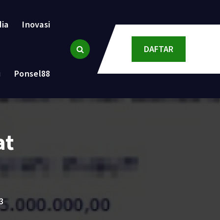
dia
Inovasi
DAFTAR
i
Ponsel88
at
3