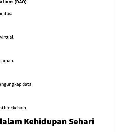
ations (DAO)
nitas.
virtual.
g aman.
mengungkap data.
i blockchain.
dalam Kehidupan Sehari