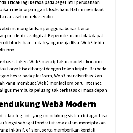
dali tidak lagi berada pada segelintir perusahaan
usikan melalui jaringan blockchain. Hal ini membuat
ta dan aset mereka sendiri.
l. Web3 memungkinkan pengguna benar-benar
aupun identitas digital. Kepemilikan ini tidak dapat
n di blockchain. Inilah yang menjadikan Web3 lebih
isional.
berbasis token. Web3 menciptakan model ekonomi
atau karya bisa dihargai dengan token kripto. Berbeda
gan besar pada platform, Web3 mendistribusikan
nilah yang membuat Web3 menjadi era baru internet
ekaligus membuka peluang tak terbatas di masa depan.
 Mendukung Web3 Modern
 teknologi inti yang mendukung sistem ini agar bisa
 berfungsi sebagai fondasi utama dalam menciptakan
yang inklusif, efisien, serta memberikan kendali