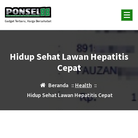
Lewati
ke
konten
Gadget Terbaru, Harga Bersahabat
Hidup Sehat Lawan Hepatitis
Cepat
Beranda
::
Health
::
Hidup Sehat Lawan Hepatitis Cepat