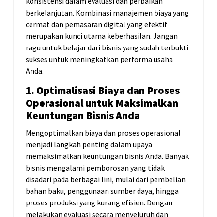
konsistensi dalam evaluasi dan perbaikan
berkelanjutan. Kombinasi manajemen biaya yang
cermat dan pemasaran digital yang efektif
merupakan kunci utama keberhasilan. Jangan
ragu untuk belajar dari bisnis yang sudah terbukti
sukses untuk meningkatkan performa usaha
Anda.
1. Optimalisasi Biaya dan Proses
Operasional untuk Maksimalkan
Keuntungan Bisnis Anda
Mengoptimalkan biaya dan proses operasional
menjadi langkah penting dalam upaya
memaksimalkan keuntungan bisnis Anda. Banyak
bisnis mengalami pemborosan yang tidak
disadari pada berbagai lini, mulai dari pembelian
bahan baku, penggunaan sumber daya, hingga
proses produksi yang kurang efisien. Dengan
melakukan evaluasi secara menyeluruh dan