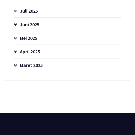
Juli 2025
Juni 2025
Mei 2025
April 2025
Maret 2025