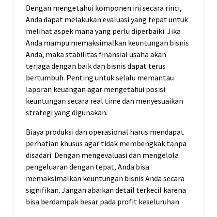
Dengan mengetahui komponen ini secara rinci,
Anda dapat melakukan evaluasi yang tepat untuk
melihat aspek mana yang perlu diperbaiki. Jika
Anda mampu memaksimalkan keuntungan bisnis
Anda, maka stabilitas finansial usaha akan
terjaga dengan baik dan bisnis dapat terus
bertumbuh. Penting untuk selalu memantau
laporan keuangan agar mengetahui posisi
keuntungan secara real time dan menyesuaikan
strategi yang digunakan.
Biaya produksi dan operasional harus mendapat
perhatian khusus agar tidak membengkak tanpa
disadari. Dengan mengevaluasi dan mengelola
pengeluaran dengan tepat, Anda bisa
memaksimalkan keuntungan bisnis Anda secara
signifikan. Jangan abaikan detail terkecil karena
bisa berdampak besar pada profit keseluruhan.