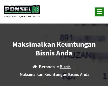
Lewati
ke
konten
Gadget Terbaru, Harga Bersahabat
Maksimalkan Keuntungan
Bisnis Anda
Beranda
::
Bisnis
::
Maksimalkan Keuntungan Bisnis Anda