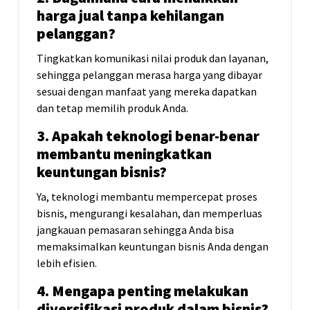
harga jual tanpa kehilangan
pelanggan?
Tingkatkan komunikasi nilai produk dan layanan,
sehingga pelanggan merasa harga yang dibayar
sesuai dengan manfaat yang mereka dapatkan
dan tetap memilih produk Anda.
3. Apakah teknologi benar-benar
membantu meningkatkan
keuntungan bisnis?
Ya, teknologi membantu mempercepat proses
bisnis, mengurangi kesalahan, dan memperluas
jangkauan pemasaran sehingga Anda bisa
memaksimalkan keuntungan bisnis Anda dengan
lebih efisien.
4. Mengapa penting melakukan
diversifikasi produk dalam bisnis?