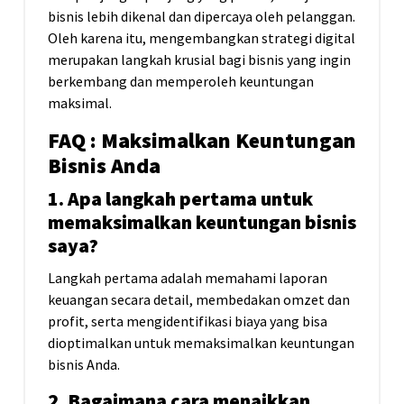
bisnis lebih dikenal dan dipercaya oleh pelanggan.
Oleh karena itu, mengembangkan strategi digital
merupakan langkah krusial bagi bisnis yang ingin
berkembang dan memperoleh keuntungan
maksimal.
FAQ :
Maksimalkan Keuntungan
Bisnis Anda
1. Apa langkah pertama untuk
memaksimalkan keuntungan bisnis
saya?
Langkah pertama adalah memahami laporan
keuangan secara detail, membedakan omzet dan
profit, serta mengidentifikasi biaya yang bisa
dioptimalkan untuk memaksimalkan keuntungan
bisnis Anda.
2. Bagaimana cara menaikkan