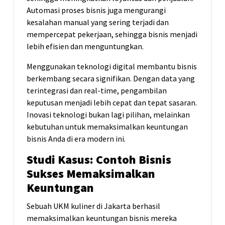
Automasi proses bisnis juga mengurangi
kesalahan manual yang sering terjadi dan
mempercepat pekerjaan, sehingga bisnis menjadi
lebih efisien dan menguntungkan.
Menggunakan teknologi digital membantu bisnis
berkembang secara signifikan. Dengan data yang
terintegrasi dan real-time, pengambilan
keputusan menjadi lebih cepat dan tepat sasaran.
Inovasi teknologi bukan lagi pilihan, melainkan
kebutuhan untuk memaksimalkan keuntungan
bisnis Anda di era modern ini.
Studi Kasus: Contoh Bisnis
Sukses Memaksimalkan
Keuntungan
Sebuah UKM kuliner di Jakarta berhasil
memaksimalkan keuntungan bisnis mereka