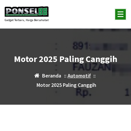
Lewati
ke
konten
Gadget Terbaru, Harga Bersahabat
Motor 2025 Paling Canggih
Beranda
::
Automotif
::
Motor 2025 Paling Canggih