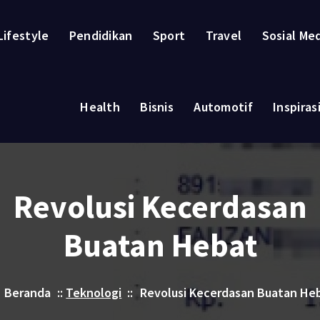
Lifestyle
Pendidikan
Sport
Travel
Sosial Me
Health
Bisnis
Automotif
Inspiras
Revolusi Kecerdasan
Buatan Hebat
Beranda
::
Teknologi
::
Revolusi Kecerdasan Buatan He