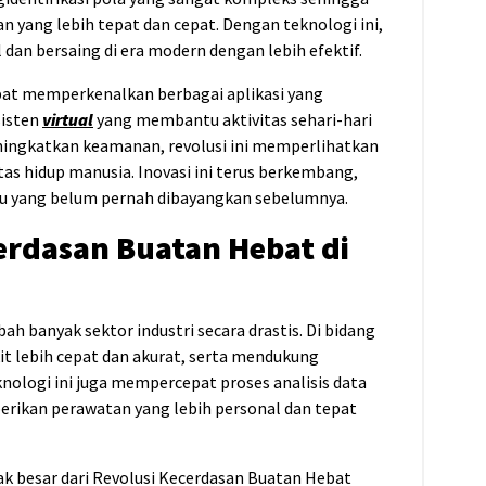
ang lebih tepat dan cepat. Dengan teknologi ini,
l dan bersaing di era modern dengan lebih efektif.
ebat memperkenalkan berbagai aplikasi yang
sisten
virtual
yang membantu aktivitas sehari-hari
ingkatkan keamanan, revolusi ini memperlihatkan
s hidup manusia. Inovasi ini terus berkembang,
yang belum pernah dibayangkan sebelumnya.
rdasan Buatan Hebat di
 banyak sektor industri secara drastis. Di bidang
t lebih cepat dan akurat, serta mendukung
eknologi ini juga mempercepat proses analisis data
rikan perawatan yang lebih personal dan tepat
k besar dari Revolusi Kecerdasan Buatan Hebat