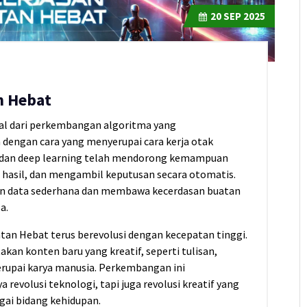
20
SEP 2025
n Hebat
l dari perkembangan algoritma yang
dengan cara yang menyerupai cara kerja otak
ng dan deep learning telah mendorong kemampuan
hasil, dan mengambil keputusan secara otomatis.
an data sederhana dan membawa kecerdasan buatan
a.
atan Hebat terus berevolusi dengan kecepatan tinggi.
an konten baru yang kreatif, seperti tulisan,
rupai karya manusia. Perkembangan ini
 revolusi teknologi, tapi juga revolusi kreatif yang
gai bidang kehidupan.