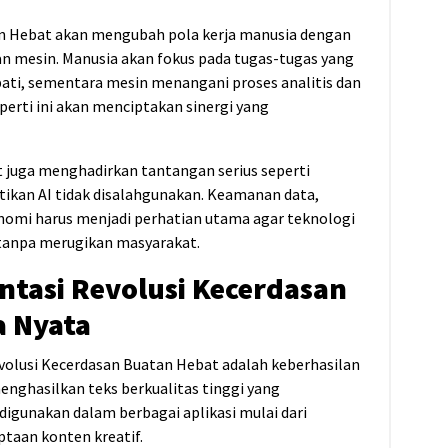
an Hebat akan mengubah pola kerja manusia dengan
n mesin. Manusia akan fokus pada tugas-tugas yang
pati, sementara mesin menangani proses analitis dan
perti ini akan menciptakan sinergi yang
 juga menghadirkan tantangan serius seperti
tikan AI tidak disalahgunakan. Keamanan data,
onomi harus menjadi perhatian utama agar teknologi
tanpa merugikan masyarakat.
ntasi Revolusi Kecerdasan
a Nyata
evolusi Kecerdasan Buatan Hebat adalah keberhasilan
ghasilkan teks berkualitas tinggi yang
 digunakan dalam berbagai aplikasi mulai dari
taan konten kreatif.