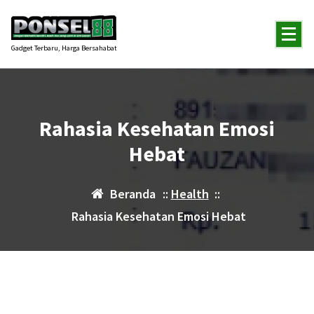
Lewati
ke
konten
Gadget Terbaru, Harga Bersahabat
Rahasia Kesehatan Emosi
Hebat
Beranda
::
Health
::
Rahasia Kesehatan Emosi Hebat