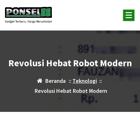
Lewati
ke
konten
Gadget Terbaru, Harga Bersahabat
Revolusi Hebat Robot Modern
Beranda
::
Teknologi
::
Revolusi Hebat Robot Modern