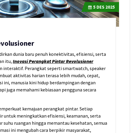
5
DES 2025
evolusioner
an dunia baru penuh konektivitas, efisiensi, serta
an itu,
Inovasi Perangkat Pintar Revolusioner
 interaktif. Perangkat seperti smartwatch, speaker
buat aktivitas harian terasa lebih mudah, cepat,
asi ini, manusia kini hidup berdampingan dengan
tapi juga memahami kebiasaan pengguna secara
memperkuat kemajuan perangkat pintar. Setiap
ir untuk meningkatkan efisiensi, keamanan, serta
tur suhu ruangan hingga memantau kesehatan, semua
masi ini mengubah cara berpikir masyarakat,