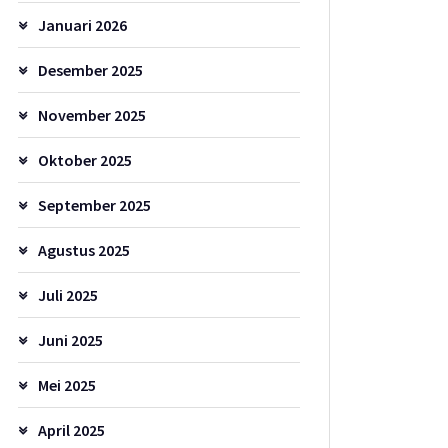
Januari 2026
Desember 2025
November 2025
Oktober 2025
September 2025
Agustus 2025
Juli 2025
Juni 2025
Mei 2025
April 2025