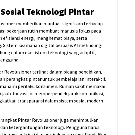
osial Teknologi Pintar
lusioner memberikan manfaat signifikan terhadap
sasi pekerjaan rutin membuat manusia fokus pada
n efisiensi energi, menghemat biaya, serta
g. Sistem keamanan digital berbasis AI melindungi
ubung dalam ekosistem teknologi yang adaptif,
pengguna.
ar Revolusioner terlihat dalam bidang pendidikan,
an perangkat pintar untuk pembelajaran interaktif.
memahami perilaku konsumen. Rumah sakit memakai
 jauh. Inovasi ini memperpendek jarak komunikasi,
gkatkan transparansi dalam sistem sosial modern
rangkat Pintar Revolusioner juga menimbulkan
, dan ketergantungan teknologi. Pengguna harus
ingnya enkripsi dan perlindungan siber. Pendidikan