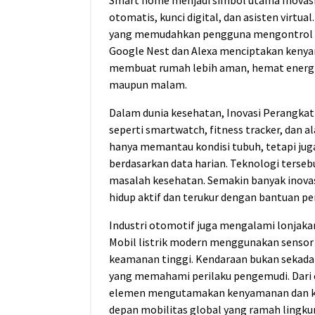
otomatis, kunci digital, dan asisten virt
yang memudahkan pengguna mengontrol ru
Google Nest dan Alexa menciptakan keny
membuat rumah lebih aman, hemat energi, s
maupun malam.
Dalam dunia kesehatan, Inovasi Perangkat 
seperti smartwatch, fitness tracker, dan al
hanya memantau kondisi tubuh, tetapi ju
berdasarkan data harian. Teknologi ters
masalah kesehatan. Semakin banyak inova
hidup aktif dan terukur dengan bantuan per
Industri otomotif juga mengalami lonjakan
Mobil listrik modern menggunakan sensor p
keamanan tinggi. Kendaraan bukan sekadar
yang memahami perilaku pengemudi. Dari ef
elemen mengutamakan kenyamanan dan ke
depan mobilitas global yang ramah lingkun