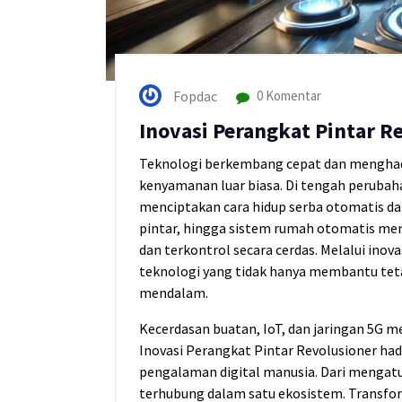
Fopdac
0 Komentar
Inovasi Perangkat Pintar R
Teknologi berkembang cepat dan menghadirk
kenyamanan luar biasa. Di tengah perubah
menciptakan cara hidup serba otomatis dan
pintar, hingga sistem rumah otomatis mem
dan terkontrol secara cerdas. Melalui inov
teknologi yang tidak hanya membantu te
mendalam.
Kecerdasan buatan, IoT, dan jaringan 5G 
Inovasi Perangkat Pintar Revolusioner had
pengalaman digital manusia. Dari menga
terhubung dalam satu ekosistem. Transfor