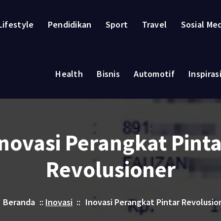
Lifestyle
Pendidikan
Sport
Travel
Sosial Me
Health
Bisnis
Automotif
Inspiras
Inovasi Perangkat Pinta
Revolusioner
Beranda
::
Inovasi
::
Inovasi Perangkat Pintar Revolusio