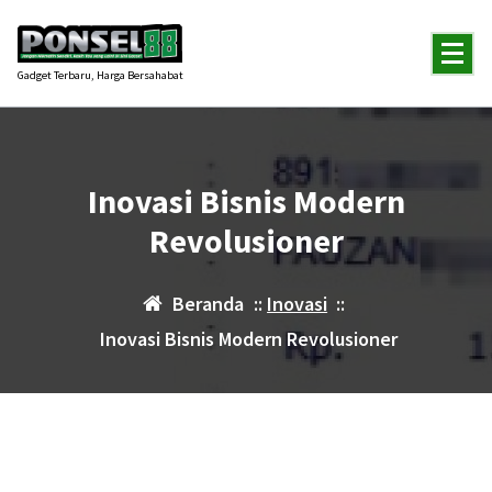
Lewati
ke
konten
Gadget Terbaru, Harga Bersahabat
Inovasi Bisnis Modern
Revolusioner
Beranda
::
Inovasi
::
Inovasi Bisnis Modern Revolusioner